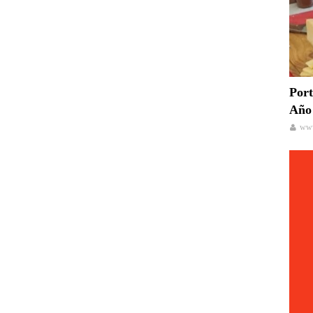
Port
Año 
www