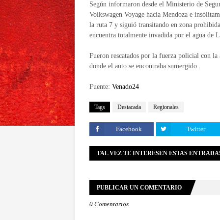
Según informaron desde el Ministerio de Seguri
Volkswagen Voyage hacía Mendoza e insólitamen
la ruta 7 y siguió transitando en zona prohibid
encuentra totalmente invadida por el agua de L
Fueron rescatados por la fuerza policial con la
donde el auto se encontraba sumergido.
Fuente:
Venado24
Tags
Destacada
Regionales
Facebook
Twitter
TAL VEZ TE INTERESEN ESTAS ENTRADA
PUBLICAR UN COMENTARIO
0 Comentarios