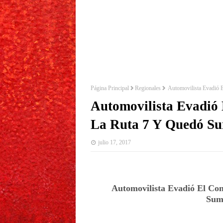
Página Principal
Regionales
Automovilista Evadió 
Automovilista Evadió
La Ruta 7 Y Quedó Su
julio 17, 2017
Automovilista Evadió El Co
Sum