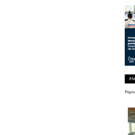
PÁ
Página