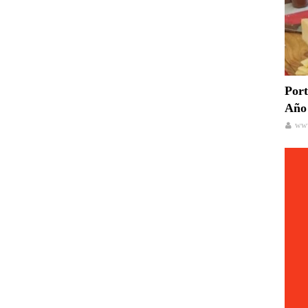
Port
Año 
www