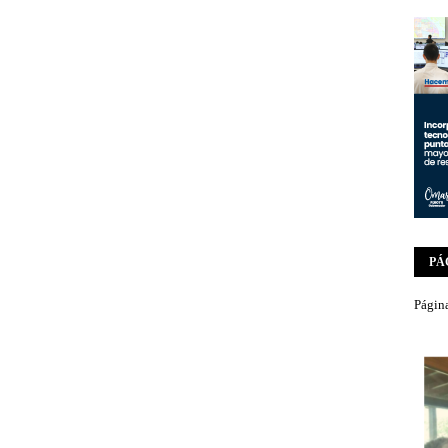
PÁ
Página