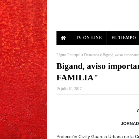
TV ON LINE
EL TIEMPO
Página Principal
Destacada
Bigand, aviso import
Bigand, aviso impor
FAMILIA"
julio 19, 2017
JORNAD
Protección Civil y Guardia Urbana de la