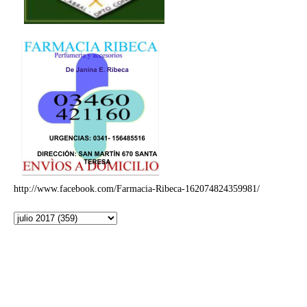
http://www.facebook.com/Farmacia-Ribeca-162074824359981/