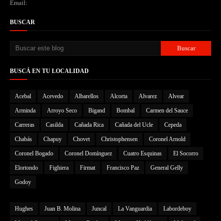
Email:
BUSCAR
BUSCÁ EN TU LOCALIDAD
Acebal
Acevedo
Albarellos
Alcorta
Alvarez
Alvear
Arminda
Arroyo Seco
Bigand
Bombal
Carmen del Sauce
Carreras
Casilda
Cañada Rica
Cañada del Ucle
Cepeda
Chabás
Chapuy
Chovet
Christophensen
Coronel Arnold
Coronel Bogado
Coronel Domínguez
Cuatro Esquinas
El Socorro
Elortondo
Fighiera
Firmat
Francisco Paz
General Gelly
Godoy
Hughes
Juan B. Molina
Juncal
La Vanguardia
Labordeboy