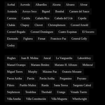
Acebal
Acevedo
Albarellos
Alcorta
Alvarez
Alvear
Arminda
Arroyo Seco
Bigand
Bombal
Carmen del Sauce
Carreras
Casilda
Cañada Rica
Cañada del Ucle
Cepeda
Chabás
Chapuy
Chovet
Christophensen
Coronel Arnold
Coronel Bogado
Coronel Domínguez
Cuatro Esquinas
El Socorro
Elortondo
Fighiera
Firmat
Francisco Paz
General Gelly
Godoy
Hughes
Juan B. Molina
Juncal
La Vanguardia
Labordeboy
Manuel Ocampo
Mariano Benítez
Mariano H. Alfonzo
Melincué
Miguel Torres
Murphy
Máximo Paz
Oratorio Morante
Pavon Arriba
Pavón
Pavón Arriba
Pergamino
Peyrano
Piñero
Pueblo Muñoz
Rueda
Santa Teresa
Sargento Cabral
Stephenson
Teodelina
Theobald
Uranga
Venado Tuerto
Villa Amelia
Villa Constitución
Villa Mugueta
Wheelwright