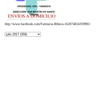
http://www.facebook.com/Farmacia-Ribeca-162074824359981/