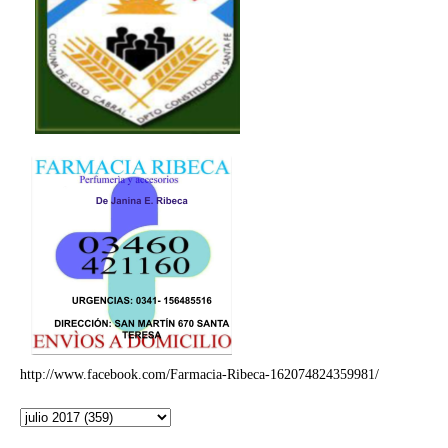
http://www.facebook.com/Farmacia-Ribeca-162074824359981/