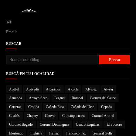
Tel:
Email:
BUSCAR
BUSCÁ EN TU LOCALIDAD
Acebal
Acevedo
Albarellos
Alcorta
Alvarez
Alvear
Arminda
Arroyo Seco
Bigand
Bombal
Carmen del Sauce
Carreras
Casilda
Cañada Rica
Cañada del Ucle
Cepeda
Chabás
Chapuy
Chovet
Christophensen
Coronel Arnold
Coronel Bogado
Coronel Domínguez
Cuatro Esquinas
El Socorro
Elortondo
Fighiera
Firmat
Francisco Paz
General Gelly