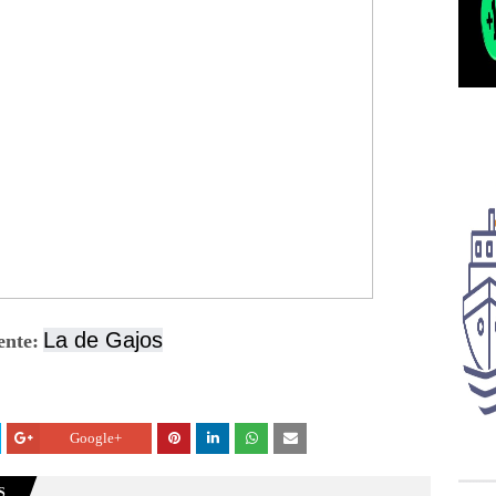
La de Gajos
ente:
Google+
S