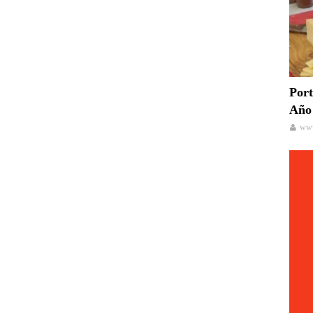
Port
Año 
www