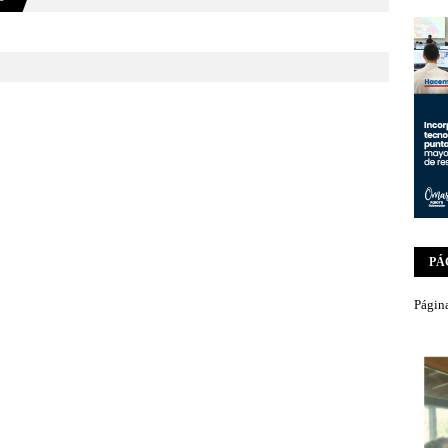
PÁ
Página