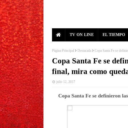
TV ON LINE
EL TIEMPO
Página Principal
Destacada
Copa Santa Fe se definie
Copa Santa Fe se defin
final, mira como qued
julio 12, 2017
Copa Santa Fe se definieron las