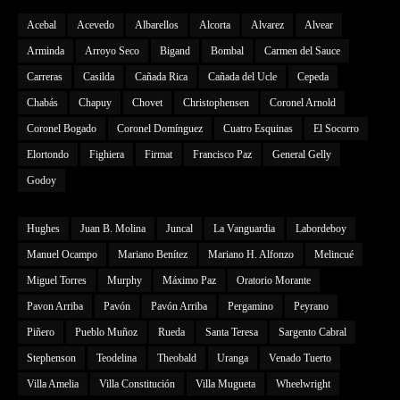
Acebal
Acevedo
Albarellos
Alcorta
Alvarez
Alvear
Arminda
Arroyo Seco
Bigand
Bombal
Carmen del Sauce
Carreras
Casilda
Cañada Rica
Cañada del Ucle
Cepeda
Chabás
Chapuy
Chovet
Christophensen
Coronel Arnold
Coronel Bogado
Coronel Domínguez
Cuatro Esquinas
El Socorro
Elortondo
Fighiera
Firmat
Francisco Paz
General Gelly
Godoy
Hughes
Juan B. Molina
Juncal
La Vanguardia
Labordeboy
Manuel Ocampo
Mariano Benítez
Mariano H. Alfonzo
Melincué
Miguel Torres
Murphy
Máximo Paz
Oratorio Morante
Pavon Arriba
Pavón
Pavón Arriba
Pergamino
Peyrano
Piñero
Pueblo Muñoz
Rueda
Santa Teresa
Sargento Cabral
Stephenson
Teodelina
Theobald
Uranga
Venado Tuerto
Villa Amelia
Villa Constitución
Villa Mugueta
Wheelwright