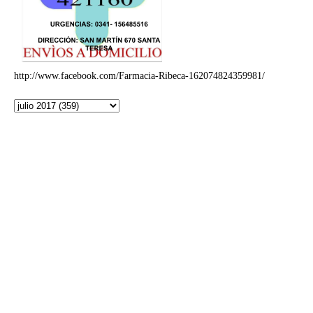
http://www.facebook.com/Farmacia-Ribeca-162074824359981/