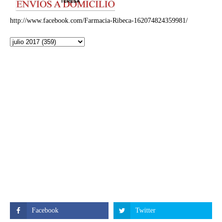
http://www.facebook.com/Farmacia-Ribeca-162074824359981/