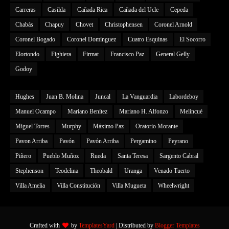
Carreras
Casilda
Cañada Rica
Cañada del Ucle
Cepeda
Chabás
Chapuy
Chovet
Christophensen
Coronel Arnold
Coronel Bogado
Coronel Domínguez
Cuatro Esquinas
El Socorro
Elortondo
Fighiera
Firmat
Francisco Paz
General Gelly
Godoy
Hughes
Juan B. Molina
Juncal
La Vanguardia
Labordeboy
Manuel Ocampo
Mariano Benítez
Mariano H. Alfonzo
Melincué
Miguel Torres
Murphy
Máximo Paz
Oratorio Morante
Pavon Arriba
Pavón
Pavón Arriba
Pergamino
Peyrano
Piñero
Pueblo Muñoz
Rueda
Santa Teresa
Sargento Cabral
Stephenson
Teodelina
Theobald
Uranga
Venado Tuerto
Villa Amelia
Villa Constitución
Villa Mugueta
Wheelwright
Crafted with
by
TemplatesYard
| Distributed by
Blogger Templates