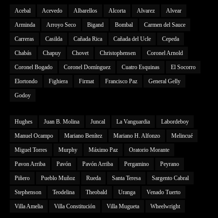
Acebal
Acevedo
Albarellos
Alcorta
Alvarez
Alvear
Arminda
Arroyo Seco
Bigand
Bombal
Carmen del Sauce
Carreras
Casilda
Cañada Rica
Cañada del Ucle
Cepeda
Chabás
Chapuy
Chovet
Christophensen
Coronel Arnold
Coronel Bogado
Coronel Domínguez
Cuatro Esquinas
El Socorro
Elortondo
Fighiera
Firmat
Francisco Paz
General Gelly
Godoy
Hughes
Juan B. Molina
Juncal
La Vanguardia
Labordeboy
Manuel Ocampo
Mariano Benítez
Mariano H. Alfonzo
Melincué
Miguel Torres
Murphy
Máximo Paz
Oratorio Morante
Pavon Arriba
Pavón
Pavón Arriba
Pergamino
Peyrano
Piñero
Pueblo Muñoz
Rueda
Santa Teresa
Sargento Cabral
Stephenson
Teodelina
Theobald
Uranga
Venado Tuerto
Villa Amelia
Villa Constitución
Villa Mugueta
Wheelwright