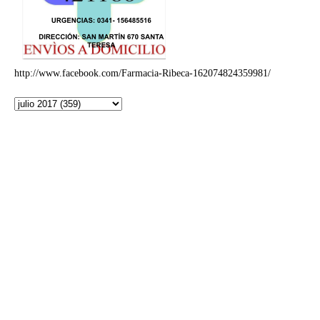
http://www.facebook.com/Farmacia-Ribeca-162074824359981/