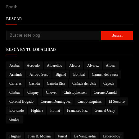
Email:
BUSCAR
BUSCÁ EN TU LOCALIDAD
Acebal
Acevedo
Albarellos
Alcorta
Alvarez
Alvear
Arminda
Arroyo Seco
Bigand
Bombal
Carmen del Sauce
Carreras
Casilda
Cañada Rica
Cañada del Ucle
Cepeda
Chabás
Chapuy
Chovet
Christophensen
Coronel Arnold
Coronel Bogado
Coronel Domínguez
Cuatro Esquinas
El Socorro
Elortondo
Fighiera
Firmat
Francisco Paz
General Gelly
Godoy
Hughes
Juan B. Molina
Juncal
La Vanguardia
Labordeboy