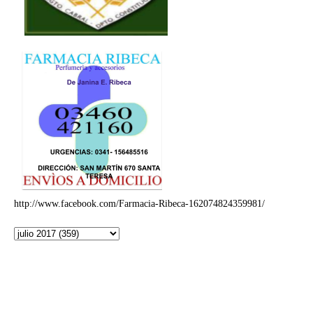
http://www.facebook.com/Farmacia-Ribeca-162074824359981/