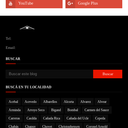
Tel:
Email:
BUSCAR
BUSCÁ EN TU LOCALIDAD
Acebal
Acevedo
Albarellos
Alcorta
Alvarez
Alvear
Arminda
Arroyo Seco
Bigand
Bombal
Carmen del Sauce
Carreras
Casilda
Cañada Rica
Cañada del Ucle
Cepeda
Chabás
Chapuy
Chovet
Christophensen
Coronel Arnold