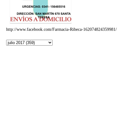
http://www.facebook.com/Farmacia-Ribeca-162074824359981/