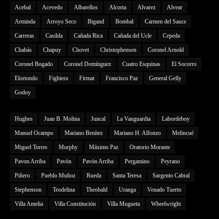
Acebal
Acevedo
Albarellos
Alcorta
Alvarez
Alvear
Arminda
Arroyo Seco
Bigand
Bombal
Carmen del Sauce
Carreras
Casilda
Cañada Rica
Cañada del Ucle
Cepeda
Chabás
Chapuy
Chovet
Christophensen
Coronel Arnold
Coronel Bogado
Coronel Domínguez
Cuatro Esquinas
El Socorro
Elortondo
Fighiera
Firmat
Francisco Paz
General Gelly
Godoy
Hughes
Juan B. Molina
Juncal
La Vanguardia
Labordeboy
Manuel Ocampo
Mariano Benítez
Mariano H. Alfonzo
Melincué
Miguel Torres
Murphy
Máximo Paz
Oratorio Morante
Pavon Arriba
Pavón
Pavón Arriba
Pergamino
Peyrano
Piñero
Pueblo Muñoz
Rueda
Santa Teresa
Sargento Cabral
Stephenson
Teodelina
Theobald
Uranga
Venado Tuerto
Villa Amelia
Villa Constitución
Villa Mugueta
Wheelwright