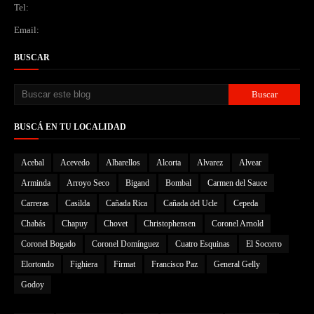
Tel:
Email:
BUSCAR
BUSCÁ EN TU LOCALIDAD
Acebal
Acevedo
Albarellos
Alcorta
Alvarez
Alvear
Arminda
Arroyo Seco
Bigand
Bombal
Carmen del Sauce
Carreras
Casilda
Cañada Rica
Cañada del Ucle
Cepeda
Chabás
Chapuy
Chovet
Christophensen
Coronel Arnold
Coronel Bogado
Coronel Domínguez
Cuatro Esquinas
El Socorro
Elortondo
Fighiera
Firmat
Francisco Paz
General Gelly
Godoy