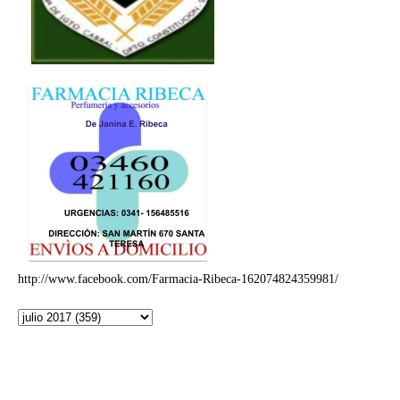
http://www.facebook.com/Farmacia-Ribeca-162074824359981/