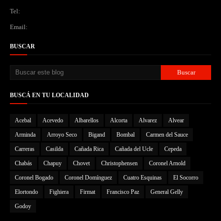
Tel:
Email:
BUSCAR
BUSCÁ EN TU LOCALIDAD
Acebal
Acevedo
Albarellos
Alcorta
Alvarez
Alvear
Arminda
Arroyo Seco
Bigand
Bombal
Carmen del Sauce
Carreras
Casilda
Cañada Rica
Cañada del Ucle
Cepeda
Chabás
Chapuy
Chovet
Christophensen
Coronel Arnold
Coronel Bogado
Coronel Domínguez
Cuatro Esquinas
El Socorro
Elortondo
Fighiera
Firmat
Francisco Paz
General Gelly
Godoy