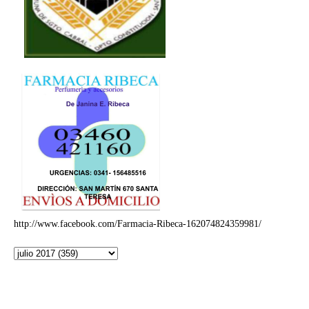
http://www.facebook.com/Farmacia-Ribeca-162074824359981/