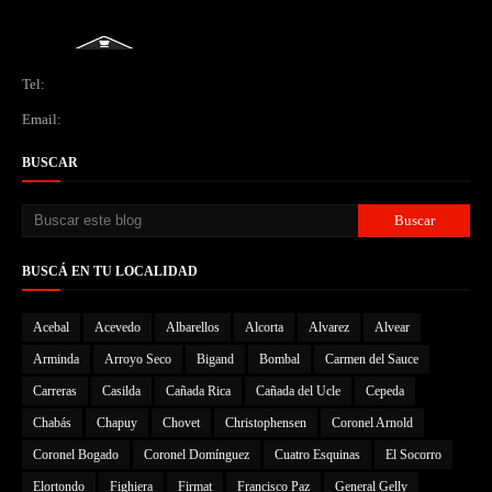
Tel:
Email:
BUSCAR
BUSCÁ EN TU LOCALIDAD
Acebal
Acevedo
Albarellos
Alcorta
Alvarez
Alvear
Arminda
Arroyo Seco
Bigand
Bombal
Carmen del Sauce
Carreras
Casilda
Cañada Rica
Cañada del Ucle
Cepeda
Chabás
Chapuy
Chovet
Christophensen
Coronel Arnold
Coronel Bogado
Coronel Domínguez
Cuatro Esquinas
El Socorro
Elortondo
Fighiera
Firmat
Francisco Paz
General Gelly