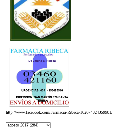
http://www.facebook.com/Farmacia-Ribeca-162074824359981/