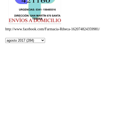
http://www.facebook.com/Farmacia-Ribeca-162074824359981/