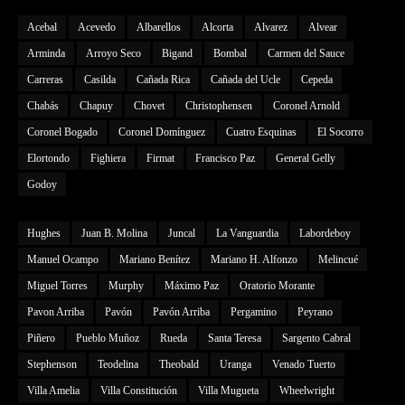
Acebal
Acevedo
Albarellos
Alcorta
Alvarez
Alvear
Arminda
Arroyo Seco
Bigand
Bombal
Carmen del Sauce
Carreras
Casilda
Cañada Rica
Cañada del Ucle
Cepeda
Chabás
Chapuy
Chovet
Christophensen
Coronel Arnold
Coronel Bogado
Coronel Domínguez
Cuatro Esquinas
El Socorro
Elortondo
Fighiera
Firmat
Francisco Paz
General Gelly
Godoy
Hughes
Juan B. Molina
Juncal
La Vanguardia
Labordeboy
Manuel Ocampo
Mariano Benítez
Mariano H. Alfonzo
Melincué
Miguel Torres
Murphy
Máximo Paz
Oratorio Morante
Pavon Arriba
Pavón
Pavón Arriba
Pergamino
Peyrano
Piñero
Pueblo Muñoz
Rueda
Santa Teresa
Sargento Cabral
Stephenson
Teodelina
Theobald
Uranga
Venado Tuerto
Villa Amelia
Villa Constitución
Villa Mugueta
Wheelwright