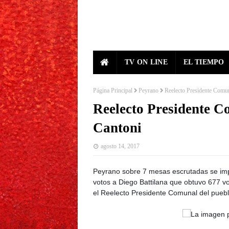
TV ON LINE
EL TIEMPO
Página Principal
Peyrano
Reelecto Presidente Comu
Reelecto Presidente C
Cantoni
agosto 14, 2017
Peyrano sobre 7 mesas escrutadas se imp
votos a Diego Battilana que obtuvo 677 vo
el Reelecto Presidente Comunal del puebl