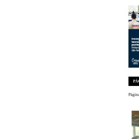
PÁ
Página