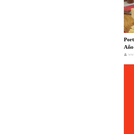
Port
Año 
www