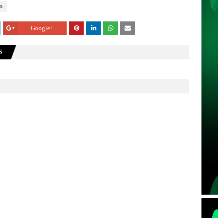
o
Google+
S