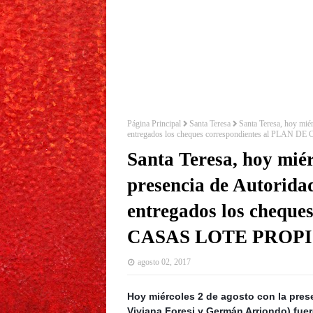
Página Principal
Santa Teresa
Santa Teresa, hoy miér
entregados los cheques correspondientes al PLAN
Santa Teresa, hoy miér
presencia de Autoridad
entregados los cheque
CASAS LOTE PROP
agosto 02, 2017
Hoy miércoles 2 de agosto con la pres
Viviana Foresi y Germán Arriondo) fu