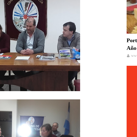
Port
Año 
www