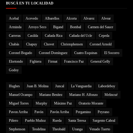
BUSCÁ EN TU LOCALIDAD
Acebal
Acevedo
Albarellos
Alcorta
Alvarez
Alvear
Arminda
Arroyo Seco
Bigand
Bombal
Carmen del Sauce
Carreras
Casilda
Cañada Rica
Cañada del Ucle
Cepeda
Chabás
Chapuy
Chovet
Christophensen
Coronel Arnold
Coronel Bogado
Coronel Domínguez
Cuatro Esquinas
El Socorro
Elortondo
Fighiera
Firmat
Francisco Paz
General Gelly
Godoy
Hughes
Juan B. Molina
Juncal
La Vanguardia
Labordeboy
Manuel Ocampo
Mariano Benítez
Mariano H. Alfonzo
Melincué
Miguel Torres
Murphy
Máximo Paz
Oratorio Morante
Pavon Arriba
Pavón
Pavón Arriba
Pergamino
Peyrano
Piñero
Pueblo Muñoz
Rueda
Santa Teresa
Sargento Cabral
Stephenson
Teodelina
Theobald
Uranga
Venado Tuerto