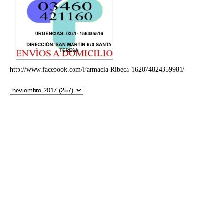
http://www.facebook.com/Farmacia-Ribeca-162074824359981/