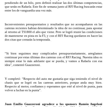
pendiendo de un hilo, pero definió realizar las dos últimas competencias, 
que serán en Rafaela. Este fin de semana junto al RFJ Racing buscarán estar 
entre los de vanguardia una vez más.
Inconvenientes presupuestarios y resultados que no acompañaron en las 
carreras recientes habían determinado la idea de no continuar, para apostar 
al retorno al TS1800 el año que viene. Pero se logró reunir las condiciones 
de mantenerse en pista en la F3, y con el RFJ Racing quedaron en hacer las 
dos citas que cerrarán la temporada.
“Si bien seguimos muy complicados presupuestariamente, arreglamos 
continuar por estas últimas dos carreras con el RFJ Racing. Nuestra idea es 
siempre estar lo más adelante que se pueda, y vamos a Rafaela con esa 
idea”, comentó Guazzeroni.
Y completó: “Respecto del auto me gustaría que siga teniendo el nivel de 
chasis que se logró en las carreras anteriores, porque anda muy bien. 
Respecto al motor, confiamos y esperamos que esté al nivel de punta, para 
volver a luchar en la punta”.
Juan Emilio Guazzeroni agradece a los sponsors Ramón Angeloni 