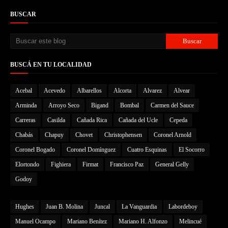
BUSCAR
BUSCÁ EN TU LOCALIDAD
Acebal
Acevedo
Albarellos
Alcorta
Alvarez
Alvear
Arminda
Arroyo Seco
Bigand
Bombal
Carmen del Sauce
Carreras
Casilda
Cañada Rica
Cañada del Ucle
Cepeda
Chabás
Chapuy
Chovet
Christophensen
Coronel Arnold
Coronel Bogado
Coronel Domínguez
Cuatro Esquinas
El Socorro
Elortondo
Fighiera
Firmat
Francisco Paz
General Gelly
Godoy
Hughes
Juan B. Molina
Juncal
La Vanguardia
Labordeboy
Manuel Ocampo
Mariano Benítez
Mariano H. Alfonzo
Melincué