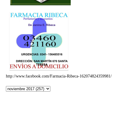
http://www.facebook.com/Farmacia-Ribeca-162074824359981/