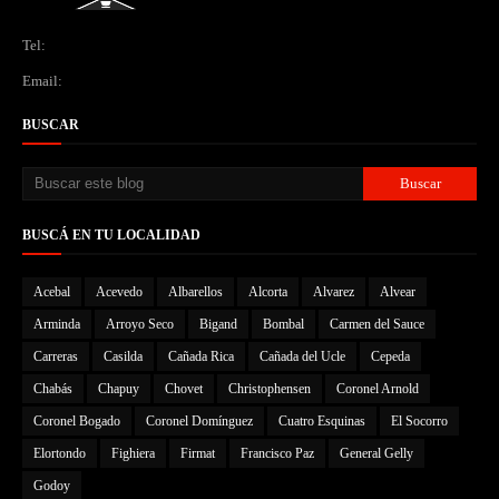
Tel:
Email:
BUSCAR
BUSCÁ EN TU LOCALIDAD
Acebal
Acevedo
Albarellos
Alcorta
Alvarez
Alvear
Arminda
Arroyo Seco
Bigand
Bombal
Carmen del Sauce
Carreras
Casilda
Cañada Rica
Cañada del Ucle
Cepeda
Chabás
Chapuy
Chovet
Christophensen
Coronel Arnold
Coronel Bogado
Coronel Domínguez
Cuatro Esquinas
El Socorro
Elortondo
Fighiera
Firmat
Francisco Paz
General Gelly
Godoy