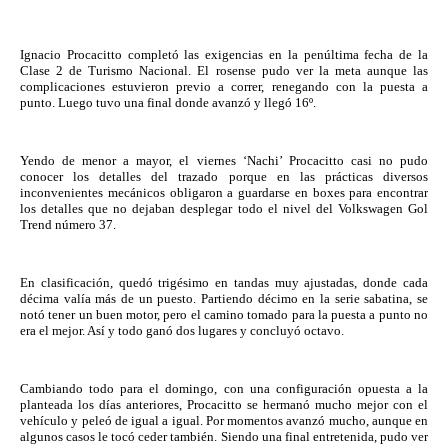
Ignacio Procacitto completó las exigencias en la penúltima fecha de la 
Clase 2 de Turismo Nacional. El rosense pudo ver la meta aunque las 
complicaciones estuvieron previo a correr, renegando con la puesta a 
punto. Luego tuvo una final donde avanzó y llegó 16º.
Yendo de menor a mayor, el viernes ‘Nachi’ Procacitto casi no pudo 
conocer los detalles del trazado porque en las prácticas diversos 
inconvenientes mecánicos obligaron a guardarse en boxes para encontrar 
los detalles que no dejaban desplegar todo el nivel del Volkswagen Gol 
Trend número 37.
En clasificación, quedó trigésimo en tandas muy ajustadas, donde cada 
décima valía más de un puesto. Partiendo décimo en la serie sabatina, se 
notó tener un buen motor, pero el camino tomado para la puesta a punto no 
era el mejor. Así y todo ganó dos lugares y concluyó octavo.
Cambiando todo para el domingo, con una configuración opuesta a la 
planteada los días anteriores, Procacitto se hermanó mucho mejor con el 
vehículo y peleó de igual a igual. Por momentos avanzó mucho, aunque en 
algunos casos le tocó ceder también. Siendo una final entretenida, pudo ver 