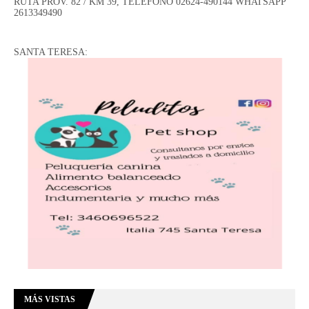
RUTA PROV. 82 / KM 39, TELÉFONO 02624-490144 WHATSAPP
2613349490
SANTA TERESA:
MÁS VISTAS