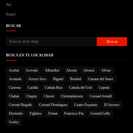
Tel:
Email:
BUSCAR
BUSCÁ EN TU LOCALIDAD
Acebal
Acevedo
Albarellos
Alcorta
Alvarez
Alvear
Arminda
Arroyo Seco
Bigand
Bombal
Carmen del Sauce
Carreras
Casilda
Cañada Rica
Cañada del Ucle
Cepeda
Chabás
Chapuy
Chovet
Christophensen
Coronel Arnold
Coronel Bogado
Coronel Domínguez
Cuatro Esquinas
El Socorro
Elortondo
Fighiera
Firmat
Francisco Paz
General Gelly
Godoy