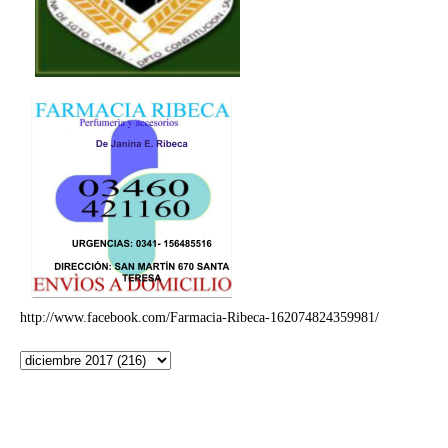
http://www.facebook.com/Farmacia-Ribeca-162074824359981/