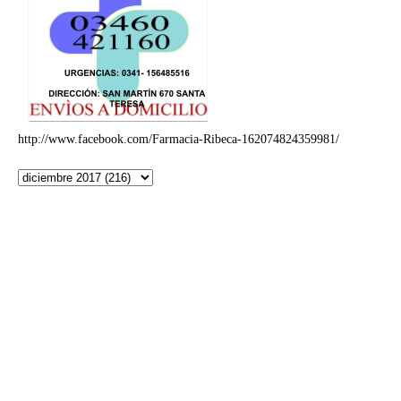
http://www.facebook.com/Farmacia-Ribeca-162074824359981/