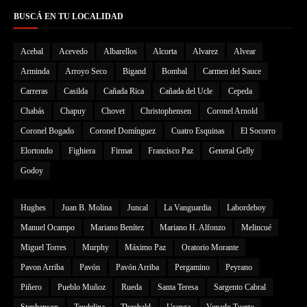
BUSCÁ EN TU LOCALIDAD
Acebal
Acevedo
Albarellos
Alcorta
Alvarez
Alvear
Arminda
Arroyo Seco
Bigand
Bombal
Carmen del Sauce
Carreras
Casilda
Cañada Rica
Cañada del Ucle
Cepeda
Chabás
Chapuy
Chovet
Christophensen
Coronel Arnold
Coronel Bogado
Coronel Domínguez
Cuatro Esquinas
El Socorro
Elortondo
Fighiera
Firmat
Francisco Paz
General Gelly
Godoy
Hughes
Juan B. Molina
Juncal
La Vanguardia
Labordeboy
Manuel Ocampo
Mariano Benítez
Mariano H. Alfonzo
Melincué
Miguel Torres
Murphy
Máximo Paz
Oratorio Morante
Pavon Arriba
Pavón
Pavón Arriba
Pergamino
Peyrano
Piñero
Pueblo Muñoz
Rueda
Santa Teresa
Sargento Cabral