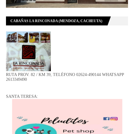
CABAÑAS LA RINCONADA (MENDOZA, CACHEUTA)
RUTA PROV. 82 / KM 39, TELÉFONO 02624-490144 WHATSAPP
2613349490
SANTA TERESA: