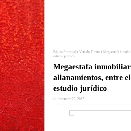
Página Principal
Venado Tuerto
Megaestafa inmobilia
estudio jurídico
Megaestafa inmobiliar
allanamientos, entre el
estudio jurídico
diciembre 20, 2017