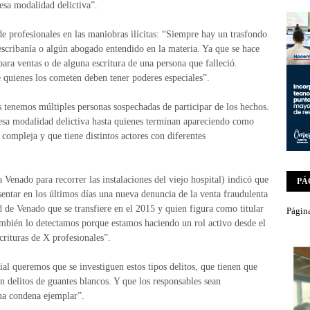
esa modalidad delictiva”.
de profesionales en las maniobras ilícitas: “Siempre hay un trasfondo
 escribanía o algún abogado entendido en la materia. Ya que se hace
para ventas o de alguna escritura de una persona que falleció.
 quienes los cometen deben tener poderes especiales”.
 tenemos múltiples personas sospechadas de participar de los hechos.
esa modalidad delictiva hasta quienes terminan apareciendo como
compleja y que tiene distintos actores con diferentes
a Venado para recorrer las instalaciones del viejo hospital) indicó que
PÁ
esentar en los últimos días una nueva denuncia de la venta fraudulenta
 de Venado que se transfiere en el 2015 y quien figura como titular
Página
también lo detectamos porque estamos haciendo un rol activo desde el
crituras de X profesionales”.
al queremos que se investiguen estos tipos delitos, que tienen que
n delitos de guantes blancos. Y que los responsables sean
na condena ejemplar”.