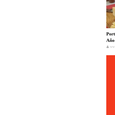
Port
Año 
www