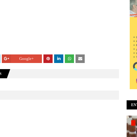
Google+
S
EN