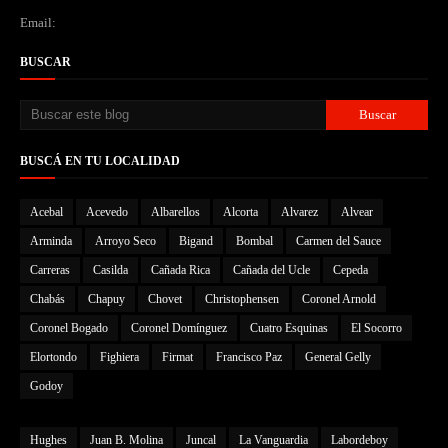
Email:
BUSCAR
BUSCÁ EN TU LOCALIDAD
Acebal
Acevedo
Albarellos
Alcorta
Alvarez
Alvear
Arminda
Arroyo Seco
Bigand
Bombal
Carmen del Sauce
Carreras
Casilda
Cañada Rica
Cañada del Ucle
Cepeda
Chabás
Chapuy
Chovet
Christophensen
Coronel Arnold
Coronel Bogado
Coronel Domínguez
Cuatro Esquinas
El Socorro
Elortondo
Fighiera
Firmat
Francisco Paz
General Gelly
Godoy
Hughes
Juan B. Molina
Juncal
La Vanguardia
Labordeboy