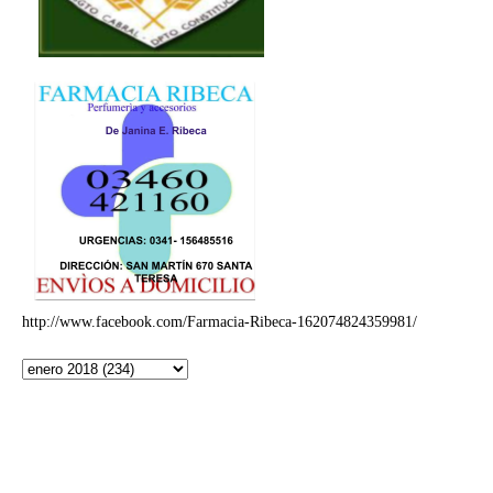
http://www.facebook.com/Farmacia-Ribeca-162074824359981/