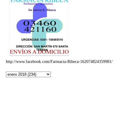
http://www.facebook.com/Farmacia-Ribeca-162074824359981/