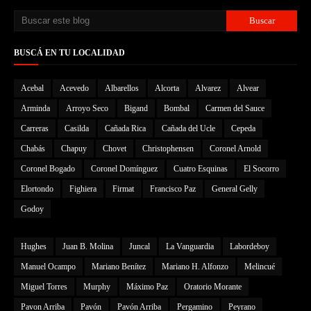
BUSCÁ EN TU LOCALIDAD
Acebal
Acevedo
Albarellos
Alcorta
Alvarez
Alvear
Arminda
Arroyo Seco
Bigand
Bombal
Carmen del Sauce
Carreras
Casilda
Cañada Rica
Cañada del Ucle
Cepeda
Chabás
Chapuy
Chovet
Christophensen
Coronel Arnold
Coronel Bogado
Coronel Domínguez
Cuatro Esquinas
El Socorro
Elortondo
Fighiera
Firmat
Francisco Paz
General Gelly
Godoy
Hughes
Juan B. Molina
Juncal
La Vanguardia
Labordeboy
Manuel Ocampo
Mariano Benítez
Mariano H. Alfonzo
Melincué
Miguel Torres
Murphy
Máximo Paz
Oratorio Morante
Pavon Arriba
Pavón
Pavón Arriba
Pergamino
Peyrano