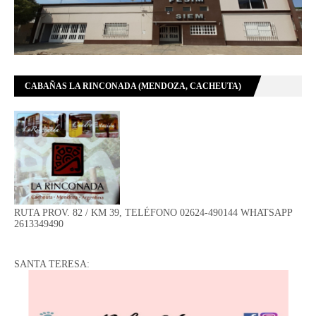
CABAÑAS LA RINCONADA (MENDOZA, CACHEUTA)
RUTA PROV. 82 / KM 39, TELÉFONO 02624-490144 WHATSAPP
2613349490
SANTA TERESA: