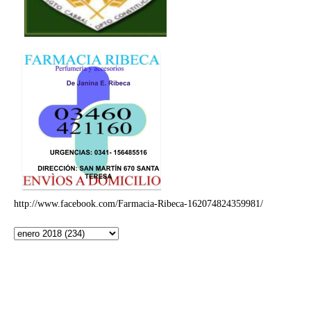
http://www.facebook.com/Farmacia-Ribeca-162074824359981/