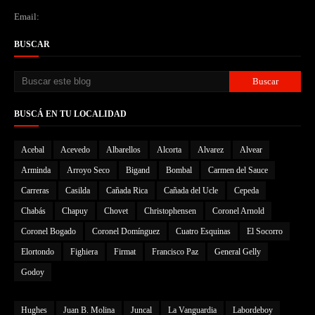
Email:
BUSCAR
BUSCÁ EN TU LOCALIDAD
Acebal
Acevedo
Albarellos
Alcorta
Alvarez
Alvear
Arminda
Arroyo Seco
Bigand
Bombal
Carmen del Sauce
Carreras
Casilda
Cañada Rica
Cañada del Ucle
Cepeda
Chabás
Chapuy
Chovet
Christophensen
Coronel Arnold
Coronel Bogado
Coronel Domínguez
Cuatro Esquinas
El Socorro
Elortondo
Fighiera
Firmat
Francisco Paz
General Gelly
Godoy
Hughes
Juan B. Molina
Juncal
La Vanguardia
Labordeboy