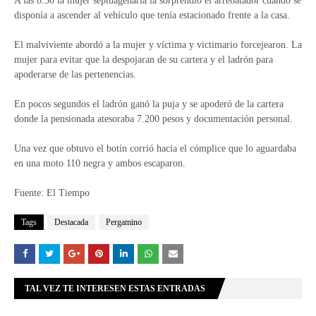
A las 8:50 la mujer septuagenaria la sorprendió el arrebatador cuando se
disponía a ascender al vehículo que tenía estacionado frente a la casa.
El malviviente abordó a la mujer y víctima y victimario forcejearon. La
mujer para evitar que la despojaran de su cartera y el ladrón para
apoderarse de las pertenencias.
En pocos segundos el ladrón ganó la puja y se apoderó de la cartera
donde la pensionada atesoraba 7.200 pesos y documentación personal.
Una vez que obtuvo el botín corrió hacia el cómplice que lo aguardaba
en una moto 110 negra y ambos escaparon.
Fuente: El Tiempo
Tags
Destacada
Pergamino
TAL VEZ TE INTERESEN ESTAS ENTRADAS