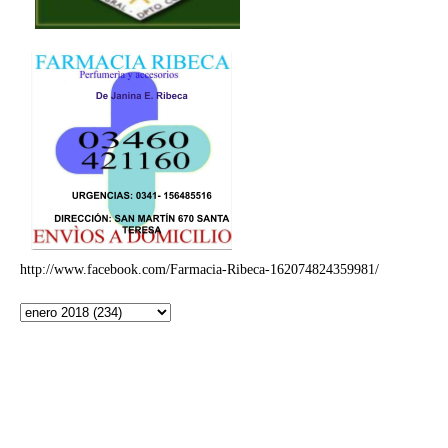
http://www.facebook.com/Farmacia-Ribeca-162074824359981/