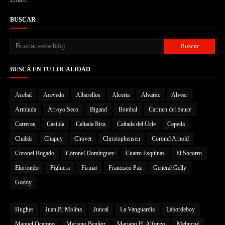
BUSCAR
BUSCÁ EN TU LOCALIDAD
Acebal
Acevedo
Albarellos
Alcorta
Alvarez
Alvear
Arminda
Arroyo Seco
Bigand
Bombal
Carmen del Sauce
Carreras
Casilda
Cañada Rica
Cañada del Ucle
Cepeda
Chabás
Chapuy
Chovet
Christophensen
Coronel Arnold
Coronel Bogado
Coronel Domínguez
Cuatro Esquinas
El Socorro
Elortondo
Fighiera
Firmat
Francisco Paz
General Gelly
Godoy
Hughes
Juan B. Molina
Juncal
La Vanguardia
Labordeboy
Manuel Ocampo
Mariano Benítez
Mariano H. Alfonzo
Melincué