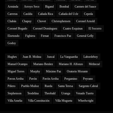
Arminda
Arroyo Seco
Bigand
Bombal
Carmen del Sauce
Carreras
Casilda
Cañada Rica
Cañada del Ucle
Cepeda
Chabás
Chapuy
Chovet
Christophensen
Coronel Arnold
Coronel Bogado
Coronel Domínguez
Cuatro Esquinas
El Socorro
Elortondo
Fighiera
Firmat
Francisco Paz
General Gelly
Godoy
Hughes
Juan B. Molina
Juncal
La Vanguardia
Labordeboy
Manuel Ocampo
Mariano Benítez
Mariano H. Alfonzo
Melincué
Miguel Torres
Murphy
Máximo Paz
Oratorio Morante
Pavon Arriba
Pavón
Pavón Arriba
Pergamino
Peyrano
Piñero
Pueblo Muñoz
Rueda
Santa Teresa
Sargento Cabral
Stephenson
Teodelina
Theobald
Uranga
Venado Tuerto
Villa Amelia
Villa Constitución
Villa Mugueta
Wheelwright