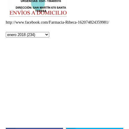
http://www.facebook.com/Farmacia-Ribeca-162074824359981/