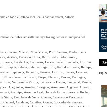
lla en todo el estado incluida la capital estatal, Vitoria.
nsmisión de fiebre amarilla incluye los siguientes municipios del
lheus, Itacare, Mucuri, Nova Visosa, Porto Seguro, Prado, Santa
oca, Arataca, Barra do Chosa, Barro Preto, Belo Campo,
 Coaraci, CondeUba, Cordeiros, Encruzilhada, Eunápolis, Firmino
PÁ
ui, Ibirapua, Itabela, Itabuna, Itagimirim, Itaju do Colonia, Itajuipe,
etinga, Itapitanga, Itarantim, Itororo, Jucurusu, Jussari, Lajedao,
Página
, Nova Canaa, Pau Brasil, Piripa, Planalto, Posoes, Potiragua,
a Luzia, São José da Vitoria, Teixeira de Freitas, Tremedal, Vereda,
iquara, Alagoinhas, Amelia Rodrigues, Amargosa, Anguera, Antonio
amari, Aratuipe, Aurelino Leal, Barra da Estiva, Barra do Rocha,
e la Sierra, BomJesus da Serra, Cuevas, Cabezas do Paraguacu,
, Candeal, Candeias, Caraibas, Conde, Concedas de Sincora,