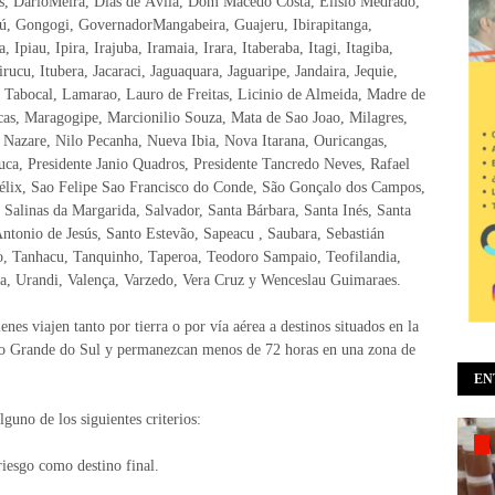
s, DarioMeira, Dias de Ávila, Dom Macedo Costa, Elisio Medrado,
dú, Gongogi, GovernadorMangabeira, Guajeru, Ibirapitanga,
 Ipiau, Ipira, Irajuba, Iramaia, Irara, Itaberaba, Itagi, Itagiba,
tirucu, Itubera, Jacaraci, Jaguaquara, Jaguaripe, Jandaira, Jequie,
do Tabocal, Lamarao, Lauro de Freitas, Licinio de Almeida, Madre de
as, Maragogipe, Marcionilio Souza, Mata de Sao Joao, Milagres,
 Nazare, Nilo Pecanha, Nueva Ibia, Nova Itarana, Ouricangas,
juca, Presidente Janio Quadros, Presidente Tancredo Neves, Rafael
Félix, Sao Felipe Sao Francisco do Conde, São Gonçalo dos Campos,
 Salinas da Margarida, Salvador, Santa Bárbara, Santa Inés, Santa
ntonio de Jesús, Santo Estevão, Sapeacu , Saubara, Sebastián
ho, Tanhacu, Tanquinho, Taperoa, Teodoro Sampaio, Teofilandia,
ta, Urandi, Valença, Varzedo, Vera Cruz y Wenceslau Guimaraes.
nes viajen tanto por tierra o por vía aérea a destinos situados en la
Rio Grande do Sul y permanezcan menos de 72 horas en una zona de
EN
guno de los siguientes criterios:
riesgo como destino final.