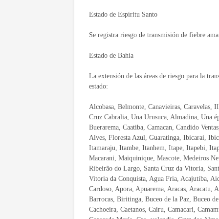
Estado de Espíritu Santo
Se registra riesgo de transmisión de fiebre amari
Estado de Bahía
La extensión de las áreas de riesgo para la tra
estado:
Alcobasa, Belmonte, Canavieiras, Caravelas, I
Cruz Cabralia, Una Urusuca, Almadina, Una ép
Buerarema, Caatiba, Camacan, Candido Ventas,
Alves, Floresta Azul, Guaratinga, Ibicarai, Ibic
Itamaraju, Itambe, Itanhem, Itape, Itapebi, Itap
Macarani, Maiquinique, Mascote, Medeiros Neto
Ribeirão do Largo, Santa Cruz da Vitoria, Sant
Vitoria da Conquista, Agua Fria, Acajutiba, A
Cardoso, Apora, Apuarema, Aracas, Aracatu, Ar
Barrocas, Biritinga, Buceo de la Paz, Buceo d
Cachoeira, Caetanos, Cairu, Camacari, Camamu