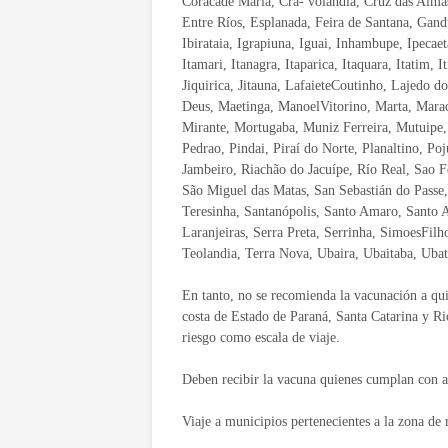
Coracade María, Cra- volandia, Cruz das Alma
Entre Ríos, Esplanada, Feira de Santana, Gan
Ibirataia, Igrapiuna, Iguai, Inhambupe, Ipecaeta,
Itamari, Itanagra, Itaparica, Itaquara, Itatim, I
Jiquirica, Jitauna, LafaieteCoutinho, Lajedo 
Deus, Maetinga, ManoelVitorino, Marta, Marac
Mirante, Mortugaba, Muniz Ferreira, Mutuipe,
Pedrao, Pindai, Piraí do Norte, Planaltino, Po
Jambeiro, Riachão do Jacuípe, Río Real, Sao 
São Miguel das Matas, San Sebastián do Passe,
Teresinha, Santanópolis, Santo Amaro, Santo A
Laranjeiras, Serra Preta, Serrinha, SimoesFil
Teolandia, Terra Nova, Ubaira, Ubaitaba, Uba
En tanto, no se recomienda la vacunación a quie
costa de Estado de Paraná, Santa Catarina y 
riesgo como escala de viaje.
Deben recibir la vacuna quienes cumplan con al
Viaje a municipios pertenecientes a la zona de 