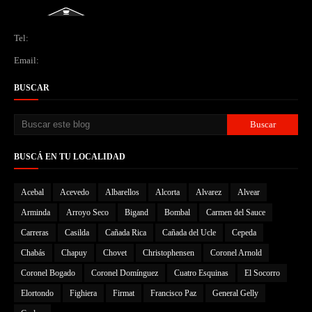
Tel:
Email:
BUSCAR
BUSCÁ EN TU LOCALIDAD
Acebal
Acevedo
Albarellos
Alcorta
Alvarez
Alvear
Arminda
Arroyo Seco
Bigand
Bombal
Carmen del Sauce
Carreras
Casilda
Cañada Rica
Cañada del Ucle
Cepeda
Chabás
Chapuy
Chovet
Christophensen
Coronel Arnold
Coronel Bogado
Coronel Domínguez
Cuatro Esquinas
El Socorro
Elortondo
Fighiera
Firmat
Francisco Paz
General Gelly