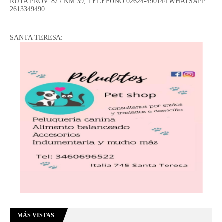
RUTA PROV. 82 / KM 39, TELÉFONO 02624-490144 WHATSAPP
2613349490
SANTA TERESA:
MÁS VISTAS