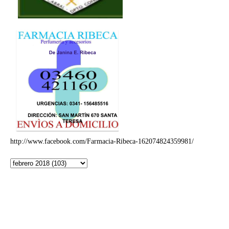
http://www.facebook.com/Farmacia-Ribeca-162074824359981/