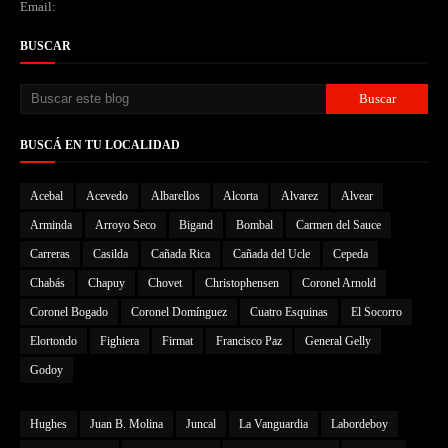
Email:
BUSCAR
BUSCÁ EN TU LOCALIDAD
Acebal
Acevedo
Albarellos
Alcorta
Alvarez
Alvear
Arminda
Arroyo Seco
Bigand
Bombal
Carmen del Sauce
Carreras
Casilda
Cañada Rica
Cañada del Ucle
Cepeda
Chabás
Chapuy
Chovet
Christophensen
Coronel Arnold
Coronel Bogado
Coronel Domínguez
Cuatro Esquinas
El Socorro
Elortondo
Fighiera
Firmat
Francisco Paz
General Gelly
Godoy
Hughes
Juan B. Molina
Juncal
La Vanguardia
Labordeboy