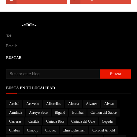
Tel:
Email:
BUSCAR
BUSCÁ EN TU LOCALIDAD
Acebal
Acevedo
Albarellos
Alcorta
Alvarez
Alvear
Arminda
Arroyo Seco
Bigand
Bombal
Carmen del Sauce
Carreras
Casilda
Cañada Rica
Cañada del Ucle
Cepeda
Chabás
Chapuy
Chovet
Christophensen
Coronel Arnold