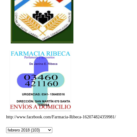
http://www.facebook.com/Farmacia-Ribeca-162074824359981/