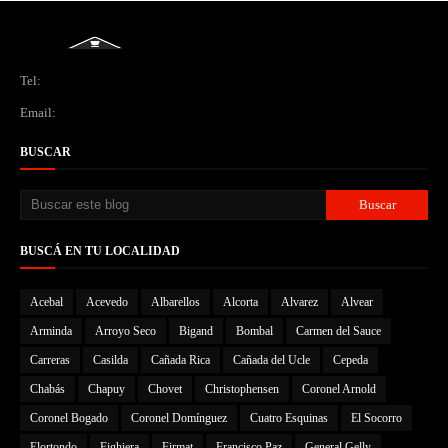
Tel:
Email:
BUSCAR
BUSCÁ EN TU LOCALIDAD
Acebal
Acevedo
Albarellos
Alcorta
Alvarez
Alvear
Arminda
Arroyo Seco
Bigand
Bombal
Carmen del Sauce
Carreras
Casilda
Cañada Rica
Cañada del Ucle
Cepeda
Chabás
Chapuy
Chovet
Christophensen
Coronel Arnold
Coronel Bogado
Coronel Domínguez
Cuatro Esquinas
El Socorro
Elortondo
Fighiera
Firmat
Francisco Paz
General Gelly