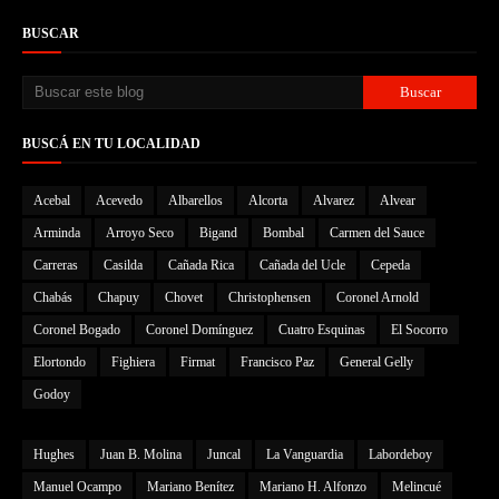
BUSCAR
BUSCÁ EN TU LOCALIDAD
Acebal
Acevedo
Albarellos
Alcorta
Alvarez
Alvear
Arminda
Arroyo Seco
Bigand
Bombal
Carmen del Sauce
Carreras
Casilda
Cañada Rica
Cañada del Ucle
Cepeda
Chabás
Chapuy
Chovet
Christophensen
Coronel Arnold
Coronel Bogado
Coronel Domínguez
Cuatro Esquinas
El Socorro
Elortondo
Fighiera
Firmat
Francisco Paz
General Gelly
Godoy
Hughes
Juan B. Molina
Juncal
La Vanguardia
Labordeboy
Manuel Ocampo
Mariano Benítez
Mariano H. Alfonzo
Melincué