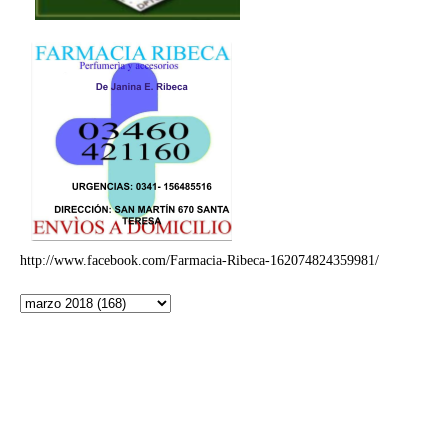
http://www.facebook.com/Farmacia-Ribeca-162074824359981/