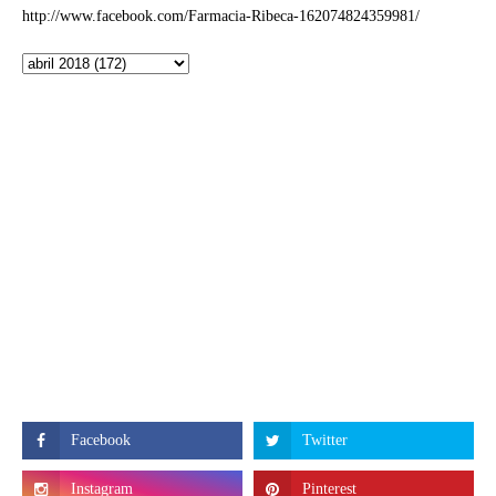
http://www.facebook.com/Farmacia-Ribeca-162074824359981/