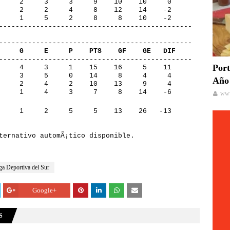
     2     3     3     9    10    10     0
     2     2     4     8    12    14    -2
     1     5     2     8     8    10    -2
-----------------------------------------------
-----------------------------------------------
     G     E     P    PTS    GF    GE   DIF
-----------------------------------------------
Port
     4     3     1    15    16     5    11
     3     5     0    14     8     4     4
Año 
     2     4     2    10    13     9     4
     1     4     3     7     8    14    -6
www
     1     2     5     5    13    26   -13
ga Deportiva del Sur
Google+
S