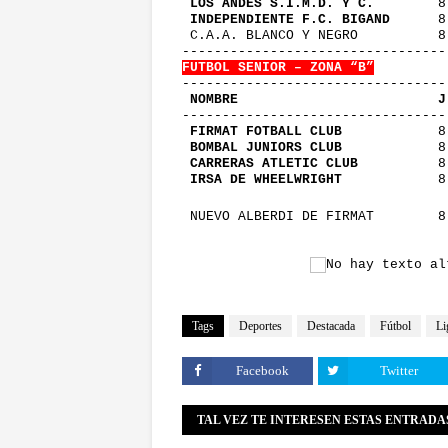
LOS ANDES S.I.M.D. Y C.
        8
INDEPENDIENTE F.C. BIGAND
      8
 C.A.A. BLANCO Y NEGRO          8
---------------------------------
FUTBOL SENIOR – ZONA “B”
---------------------------------
 NOMBRE                         J
---------------------------------
FIRMAT FOTBALL CLUB
            8
BOMBAL JUNIORS CLUB
            8
CARRERAS ATLETIC CLUB
          8
IRSA DE WHEELWRIGHT
            8
 NUEVO ALBERDI DE FIRMAT        8
Tags
Deportes
Destacada
Fútbol
Li
Facebook
Twitter
TAL VEZ TE INTERESEN ESTAS ENTRADA