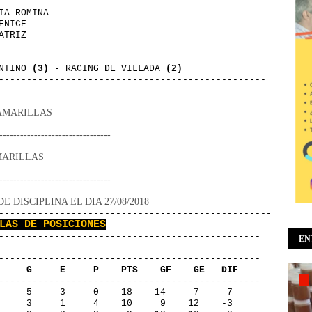
IA ROMINA                
ENICE                    
ATRIZ                    
       
NTINO 
(3)
 - RACING DE VILLADA 
(2)
------------------------------------------------
AMARILLAS
--------------------------------
MARILLAS
--------------------------------
DISCIPLINA EL DIA 27/08/2018
----------------------------------------------------
LAS DE POSICIONES
-----------------------------------------------
EN
-----------------------------------------------
     G     E     P    PTS    GF    GE   DIF
-----------------------------------------------
     5     3     0    18    14     7     7
     3     1     4    10     9    12    -3