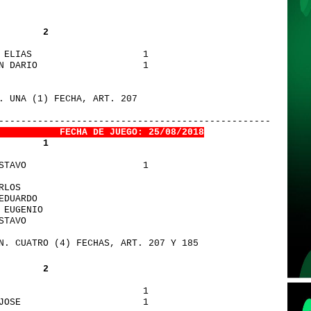
        2
 ELIAS                    1
N DARIO                   1
. UNA (1) FECHA, ART. 207
       
----------------------------------------------------
       
FECHA DE JUEGO: 25/08/2018
        1
STAVO                     1
RLOS                     
EDUARDO                  
 EUGENIO                 
STAVO                    
N. CUATRO (4) FECHAS, ART. 207 Y 185
        2
                          1
JOSE                      1