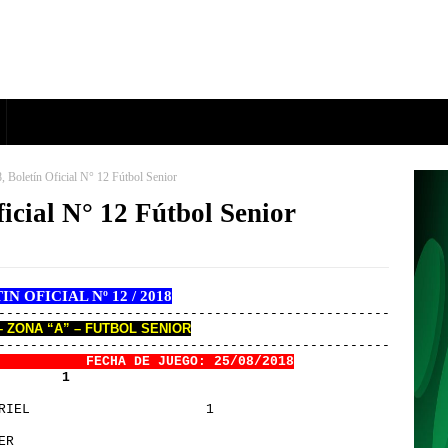
Boletín Oficial N° 12 Fútbol Senior
icial N° 12 Fútbol Senior
N OFICIAL Nº 12 / 2018
----------------------------------------------------
– ZONA “A” – FUTBOL SENIOR
----------------------------------------------------
       
FECHA DE JUEGO: 25/08/2018
        1
RIEL                      1
ER                       