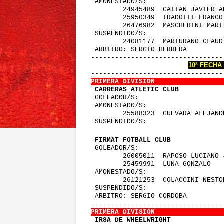
 AMONESTADO/S:
        24945489  GAITAN JAVIER A
        25950349  TRADOTTI FRANCO
        26476982  MASCHERINI MART
 SUSPENDIDO/S:
        24081177  MARTURANO CLAUD
 ARBITRO: SERGIO HERRERA         
---------------------------------
10ª FECHA
---------------------------------
PRIMERA DIVISION                 
 CARRERAS ATLETIC CLUB           
 GOLEADOR/S:
 AMONESTADO/S:
        25588323  GUEVARA ALEJAND
 SUSPENDIDO/S:
 FIRMAT FOTBALL CLUB             
 GOLEADOR/S:
        26005011  RAPOSO LUCIANO 
        25459991  LUNA GONZALO   
 AMONESTADO/S:
        26121253  COLACCINI NESTO
 SUSPENDIDO/S:
 ARBITRO: SERGIO CORDOBA         
---------------------------------
PRIMERA DIVISION                 
 IRSA DE WHEELWRIGHT             