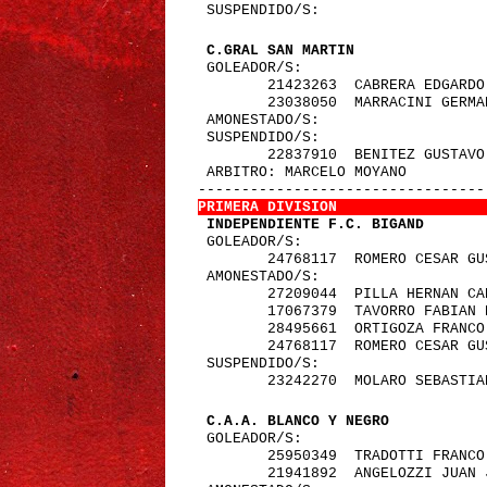
 SUSPENDIDO/S:
 C.GRAL SAN MARTIN               
 GOLEADOR/S:
        21423263  CABRERA EDGARDO
        23038050  MARRACINI GERMA
 AMONESTADO/S:
 SUSPENDIDO/S:
        22837910  BENITEZ GUSTAVO
 ARBITRO: MARCELO MOYANO         
---------------------------------
PRIMERA DIVISION                 
 INDEPENDIENTE F.C. BIGAND       
 GOLEADOR/S:
        24768117  ROMERO CESAR GU
 AMONESTADO/S:
        27209044  PILLA HERNAN CA
        17067379  TAVORRO FABIAN 
        28495661  ORTIGOZA FRANCO
        24768117  ROMERO CESAR GU
 SUSPENDIDO/S:
        23242270  MOLARO SEBASTIA
 C.A.A. BLANCO Y NEGRO           
 GOLEADOR/S:
        25950349  TRADOTTI FRANCO
        21941892  ANGELOZZI JUAN 