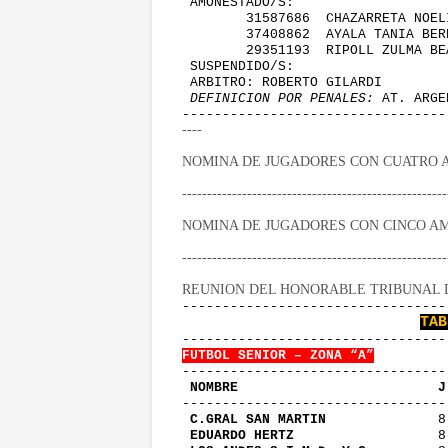
 AMONESTADO/S:
        31587686  CHAZARRETA NOEL
        37408862  AYALA TANIA BER
        29351193  RIPOLL ZULMA BE
 SUSPENDIDO/S:
 ARBITRO: ROBERTO GILARDI        
 DEFINICION POR PENALES:
 AT. ARGE
---------------------------------
----
NOMINA DE JUGADORES CON CUATRO 
-----------------------------------------------------
NOMINA DE JUGADORES CON CINCO A
-----------------------------------------------------
REUNION DEL HONORABLE TRIBUNAL DE 
---------------------------------
TAB
---------------------------------
FUTBOL SENIOR – ZONA “A”
---------------------------------
 NOMBRE                         J
---------------------------------
C.GRAL SAN MARTIN
              8
EDUARDO HERTZ
                  8