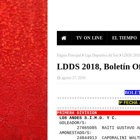
TV ON LINE
EL TIEMPO
Página Principal
Liga Deportiva del Sur
LDDS 2018, 
LDDS 2018, Boletín Of
agosto 27, 2018
BOLETI
---------------------------------
9ª FECHA 
---------------------------------
PRIMERA DIVISION                 
 LOS ANDES S.I.M.D. Y C.         
 GOLEADOR/S:
        27865085  RAITI GUSTAVO A
 AMONESTADO/S:
        24844913  CAPORALINI WALT