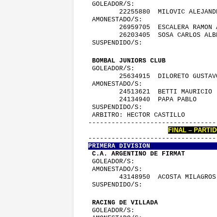
 GOLEADOR/S:
        22255880  MILOVIC ALEJAND
 AMONESTADO/S:
        26959705  ESCALERA RAMON 
        26203405  SOSA CARLOS ALB
 SUSPENDIDO/S:
 BOMBAL JUNIORS CLUB             
 GOLEADOR/S:
        25634915  DILORETO GUSTAV
 AMONESTADO/S:
        24513621  BETTI MAURICIO 
        24134940  PAPA PABLO     
 SUSPENDIDO/S:
 ARBITRO: HECTOR CASTILLO        
---------------------------------
FINAL – PARTI
---------------------------------
PRIMERA DIVISION           
 C.A. ARGENTINO DE FIRMAT        
 GOLEADOR/S:
 AMONESTADO/S:
        43148950  ACOSTA MILAGROS
 SUSPENDIDO/S:
 RACING DE VILLADA               
 GOLEADOR/S: