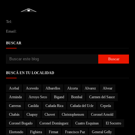
Tel:
Email:
BUSCAR
BUSCÁ EN TU LOCALIDAD
Acebal
Acevedo
Albarellos
Alcorta
Alvarez
Alvear
Arminda
Arroyo Seco
Bigand
Bombal
Carmen del Sauce
Carreras
Casilda
Cañada Rica
Cañada del Ucle
Cepeda
Chabás
Chapuy
Chovet
Christophensen
Coronel Arnold
Coronel Bogado
Coronel Domínguez
Cuatro Esquinas
El Socorro
Elortondo
Fighiera
Firmat
Francisco Paz
General Gelly