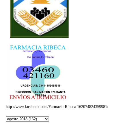
http://www.facebook.com/Farmacia-Ribeca-162074824359981/