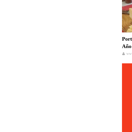
Port
Año 
www