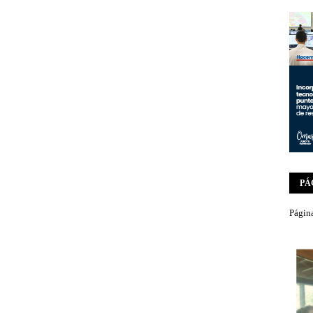
PÁ
Página