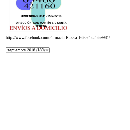
http://www.facebook.com/Farmacia-Ribeca-162074824359981/