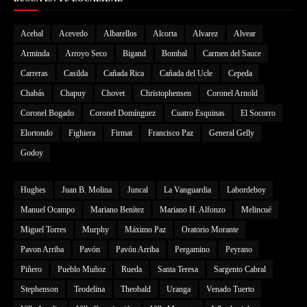
Acebal
Acevedo
Albarellos
Alcorta
Alvarez
Alvear
Arminda
Arroyo Seco
Bigand
Bombal
Carmen del Sauce
Carreras
Casilda
Cañada Rica
Cañada del Ucle
Cepeda
Chabás
Chapuy
Chovet
Christophensen
Coronel Arnold
Coronel Bogado
Coronel Domínguez
Cuatro Esquinas
El Socorro
Elortondo
Fighiera
Firmat
Francisco Paz
General Gelly
Godoy
Hughes
Juan B. Molina
Juncal
La Vanguardia
Labordeboy
Manuel Ocampo
Mariano Benítez
Mariano H. Alfonzo
Melincué
Miguel Torres
Murphy
Máximo Paz
Oratorio Morante
Pavon Arriba
Pavón
Pavón Arriba
Pergamino
Peyrano
Piñero
Pueblo Muñoz
Rueda
Santa Teresa
Sargento Cabral
Stephenson
Teodelina
Theobald
Uranga
Venado Tuerto