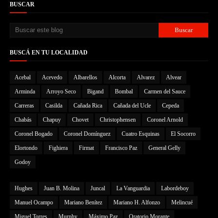
BUSCAR
BUSCÁ EN TU LOCALIDAD
Acebal
Acevedo
Albarellos
Alcorta
Alvarez
Alvear
Arminda
Arroyo Seco
Bigand
Bombal
Carmen del Sauce
Carreras
Casilda
Cañada Rica
Cañada del Ucle
Cepeda
Chabás
Chapuy
Chovet
Christophensen
Coronel Arnold
Coronel Bogado
Coronel Domínguez
Cuatro Esquinas
El Socorro
Elortondo
Fighiera
Firmat
Francisco Paz
General Gelly
Godoy
Hughes
Juan B. Molina
Juncal
La Vanguardia
Labordeboy
Manuel Ocampo
Mariano Benítez
Mariano H. Alfonzo
Melincué
Miguel Torres
Murphy
Máximo Paz
Oratorio Morante