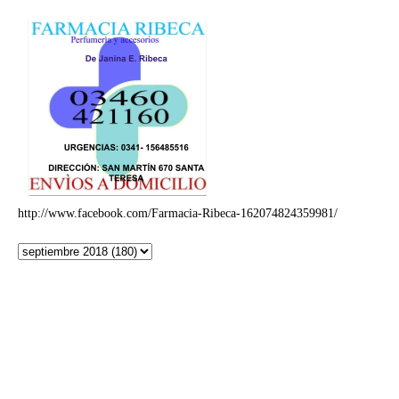
http://www.facebook.com/Farmacia-Ribeca-162074824359981/