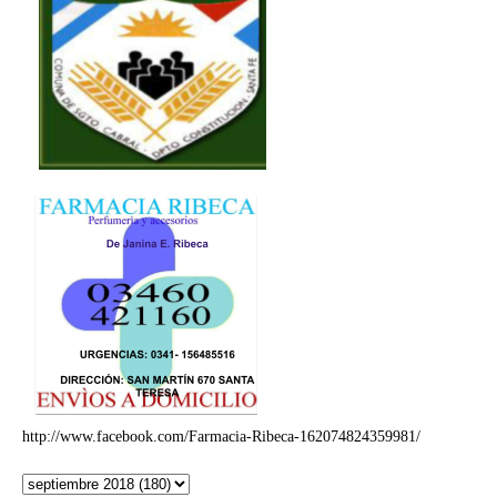
http://www.facebook.com/Farmacia-Ribeca-162074824359981/