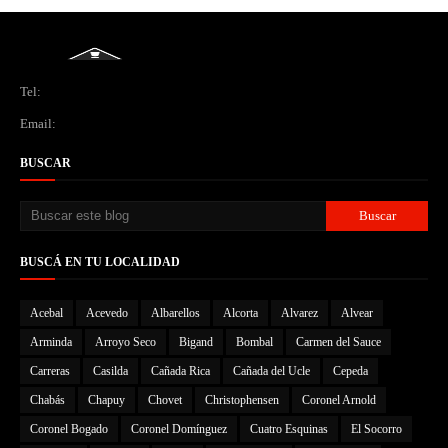
Tel:
Email:
BUSCAR
BUSCÁ EN TU LOCALIDAD
Acebal
Acevedo
Albarellos
Alcorta
Alvarez
Alvear
Arminda
Arroyo Seco
Bigand
Bombal
Carmen del Sauce
Carreras
Casilda
Cañada Rica
Cañada del Ucle
Cepeda
Chabás
Chapuy
Chovet
Christophensen
Coronel Arnold
Coronel Bogado
Coronel Domínguez
Cuatro Esquinas
El Socorro