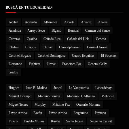
BUSCÁ EN TU LOCALIDAD
Acebal
Acevedo
Albarellos
Alcorta
Alvarez
Alvear
Arminda
Arroyo Seco
Bigand
Bombal
Carmen del Sauce
Carreras
Casilda
Cañada Rica
Cañada del Ucle
Cepeda
Chabás
Chapuy
Chovet
Christophensen
Coronel Arnold
Coronel Bogado
Coronel Domínguez
Cuatro Esquinas
El Socorro
Elortondo
Fighiera
Firmat
Francisco Paz
General Gelly
Godoy
Hughes
Juan B. Molina
Juncal
La Vanguardia
Labordeboy
Manuel Ocampo
Mariano Benítez
Mariano H. Alfonzo
Melincué
Miguel Torres
Murphy
Máximo Paz
Oratorio Morante
Pavon Arriba
Pavón
Pavón Arriba
Pergamino
Peyrano
Piñero
Pueblo Muñoz
Rueda
Santa Teresa
Sargento Cabral