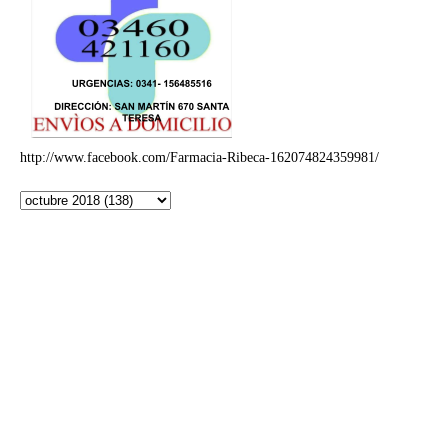
http://www.facebook.com/Farmacia-Ribeca-162074824359981/