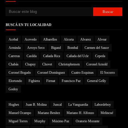
BUSCÁ EN TU LOCALIDAD
Acebal
Acevedo
Albarellos
Alcorta
Alvarez
Alvear
Arminda
Arroyo Seco
Bigand
Bombal
Carmen del Sauce
Carreras
Casilda
Cañada Rica
Cañada del Ucle
Cepeda
Chabás
Chapuy
Chovet
Christophensen
Coronel Arnold
Coronel Bogado
Coronel Domínguez
Cuatro Esquinas
El Socorro
Elortondo
Fighiera
Firmat
Francisco Paz
General Gelly
Godoy
Hughes
Juan B. Molina
Juncal
La Vanguardia
Labordeboy
Manuel Ocampo
Mariano Benítez
Mariano H. Alfonzo
Melincué
Miguel Torres
Murphy
Máximo Paz
Oratorio Morante