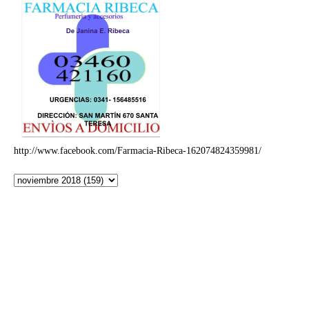
http://www.facebook.com/Farmacia-Ribeca-162074824359981/