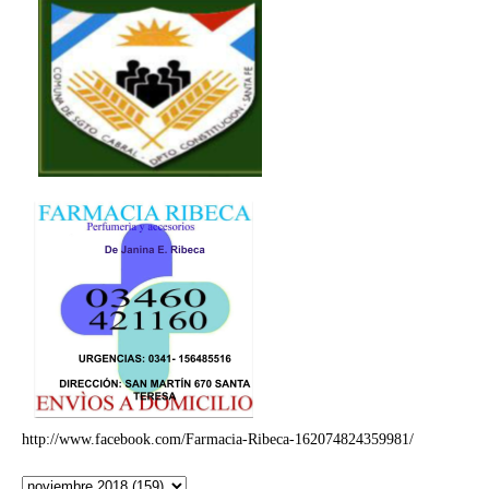
http://www.facebook.com/Farmacia-Ribeca-162074824359981/