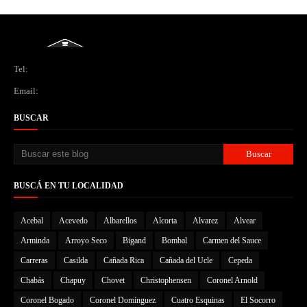
Tel:
Email:
BUSCAR
BUSCÁ EN TU LOCALIDAD
Acebal
Acevedo
Albarellos
Alcorta
Alvarez
Alvear
Arminda
Arroyo Seco
Bigand
Bombal
Carmen del Sauce
Carreras
Casilda
Cañada Rica
Cañada del Ucle
Cepeda
Chabás
Chapuy
Chovet
Christophensen
Coronel Arnold
Coronel Bogado
Coronel Domínguez
Cuatro Esquinas
El Socorro