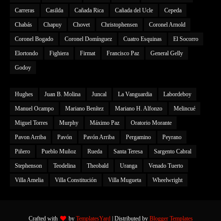
Carreras
Casilda
Cañada Rica
Cañada del Ucle
Cepeda
Chabás
Chapuy
Chovet
Christophensen
Coronel Arnold
Coronel Bogado
Coronel Domínguez
Cuatro Esquinas
El Socorro
Elortondo
Fighiera
Firmat
Francisco Paz
General Gelly
Godoy
Hughes
Juan B. Molina
Juncal
La Vanguardia
Labordeboy
Manuel Ocampo
Mariano Benítez
Mariano H. Alfonzo
Melincué
Miguel Torres
Murphy
Máximo Paz
Oratorio Morante
Pavon Arriba
Pavón
Pavón Arriba
Pergamino
Peyrano
Piñero
Pueblo Muñoz
Rueda
Santa Teresa
Sargento Cabral
Stephenson
Teodelina
Theobald
Uranga
Venado Tuerto
Villa Amelia
Villa Constitución
Villa Mugueta
Wheelwright
Crafted with
by
TemplatesYard
| Distributed by
Blogger Templates