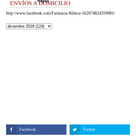
http://www.facebook.com/Farmacia-Ribeca-162074824359981/