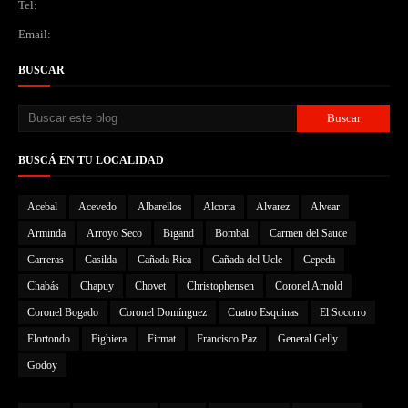
Tel:
Email:
BUSCAR
BUSCÁ EN TU LOCALIDAD
Acebal
Acevedo
Albarellos
Alcorta
Alvarez
Alvear
Arminda
Arroyo Seco
Bigand
Bombal
Carmen del Sauce
Carreras
Casilda
Cañada Rica
Cañada del Ucle
Cepeda
Chabás
Chapuy
Chovet
Christophensen
Coronel Arnold
Coronel Bogado
Coronel Domínguez
Cuatro Esquinas
El Socorro
Elortondo
Fighiera
Firmat
Francisco Paz
General Gelly
Godoy