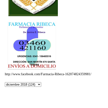
http://www.facebook.com/Farmacia-Ribeca-162074824359981/