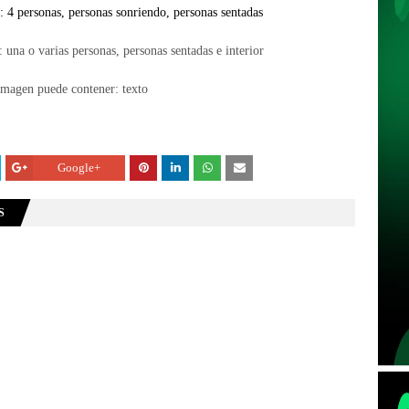
Google+
S