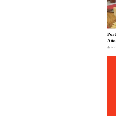
Port
Año 
www