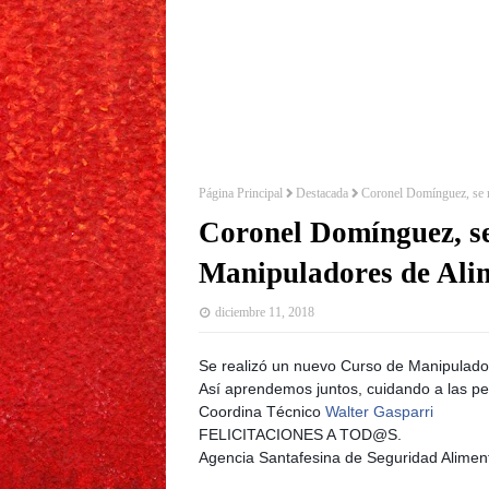
Página Principal
Destacada
Coronel Domínguez, se 
Coronel Domínguez, se
Manipuladores de Ali
diciembre 11, 2018
Se realizó un nuevo Curso de Manipulador
Así aprendemos juntos, cuidando a las pe
Coordina Técnico
Walter Gasparri
FELICITACIONES A TOD@S.
Agencia Santafesina de Seguridad Aliment