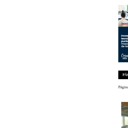
PÁ
Página