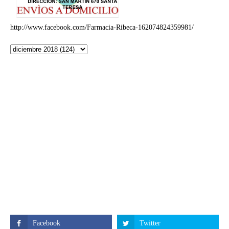
http://www.facebook.com/Farmacia-Ribeca-162074824359981/