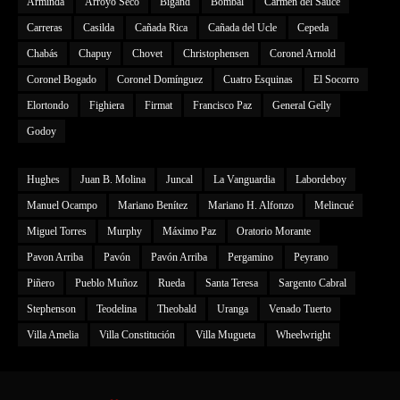
Arminda
Arroyo Seco
Bigand
Bombal
Carmen del Sauce
Carreras
Casilda
Cañada Rica
Cañada del Ucle
Cepeda
Chabás
Chapuy
Chovet
Christophensen
Coronel Arnold
Coronel Bogado
Coronel Domínguez
Cuatro Esquinas
El Socorro
Elortondo
Fighiera
Firmat
Francisco Paz
General Gelly
Godoy
Hughes
Juan B. Molina
Juncal
La Vanguardia
Labordeboy
Manuel Ocampo
Mariano Benítez
Mariano H. Alfonzo
Melincué
Miguel Torres
Murphy
Máximo Paz
Oratorio Morante
Pavon Arriba
Pavón
Pavón Arriba
Pergamino
Peyrano
Piñero
Pueblo Muñoz
Rueda
Santa Teresa
Sargento Cabral
Stephenson
Teodelina
Theobald
Uranga
Venado Tuerto
Villa Amelia
Villa Constitución
Villa Mugueta
Wheelwright