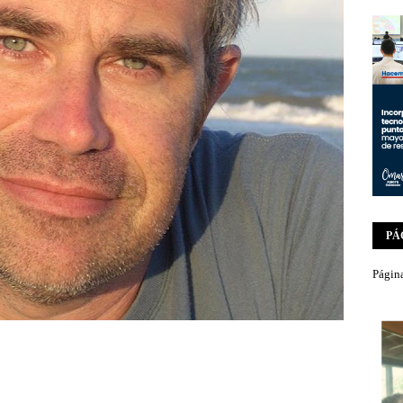
PÁ
Página