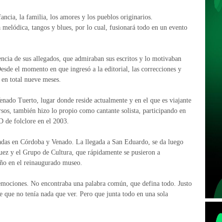
fancia, la familia, los amores y los pueblos originarios.
elódica, tangos y blues, por lo cual, fusionará todo en un evento
stencia de sus allegados, que admiraban sus escritos y lo motivaban
esde el momento en que ingresó a la editorial, las correcciones y
n en total nueve meses.
Venado Tuerto, lugar donde reside actualmente y en el que es viajante
rsos, también hizo lo propio como cantante solista, participando en
D de folclore en el 2003.
tadas en Córdoba y Venado. La llegada a San Eduardo, se da luego
uez y el Grupo de Cultura, que rápidamente se pusieron a
 año en el reinaugurado museo.
 emociones. No encontraba una palabra común, que defina todo. Justo
e que no tenía nada que ver. Pero que junta todo en una sola