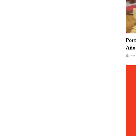
Port
Año 
www