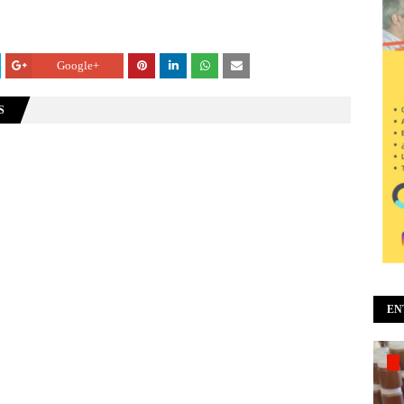
Google+
S
EN